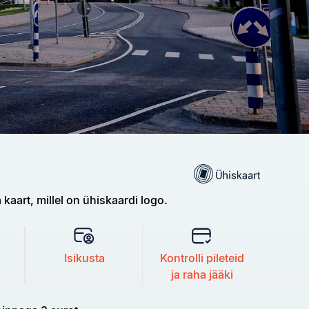
 kaart, millel on ühiskaardi logo.
Isikusta
Kontrolli pileteid
ja raha jääki