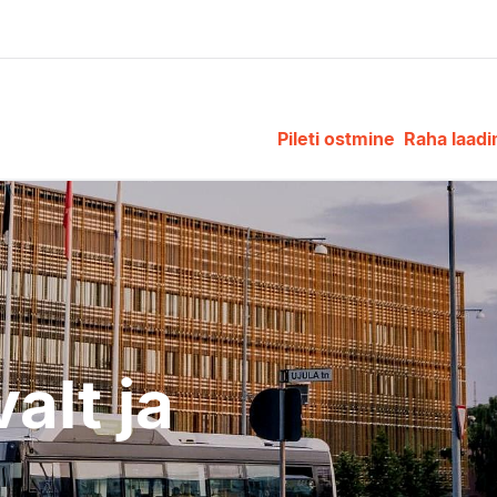
Pileti ostmine
Raha laad
alt ja