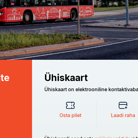
ite
Ühiskaart
Ühiskaart on elektrooniline kontaktivaba
Osta pilet
Laadi raha