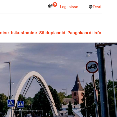
0
Logi sisse
language
Eesti
imine
Isikustamine
Sõiduplaanid
Pangakaardi info