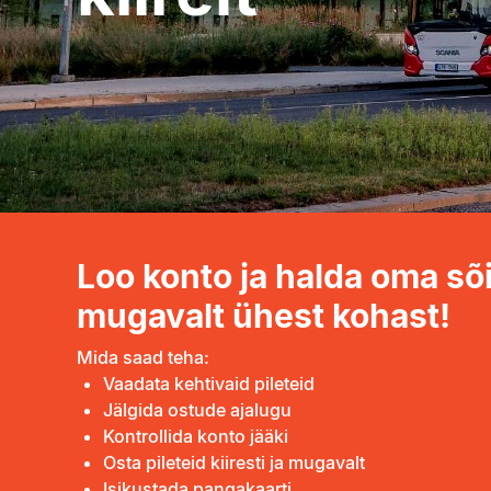
Loo konto ja halda oma sõ
mugavalt ühest kohast!
Mida saad teha:
Vaadata kehtivaid pileteid
Jälgida ostude ajalugu
Kontrollida konto jääki
Osta pileteid kiiresti ja mugavalt
Isikustada pangakaarti